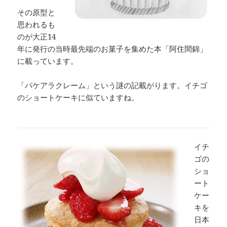
その原型と
思われるも
のが大正14
年に発行の当時最先端のお菓子を集めた本「阿住間錦」
に載っています。
「パケアラクレーム」という謎の記載がります。イチゴ
のショートケーキに似ていますね。
イチ
ゴの
ショ
ート
ケー
キを
日本