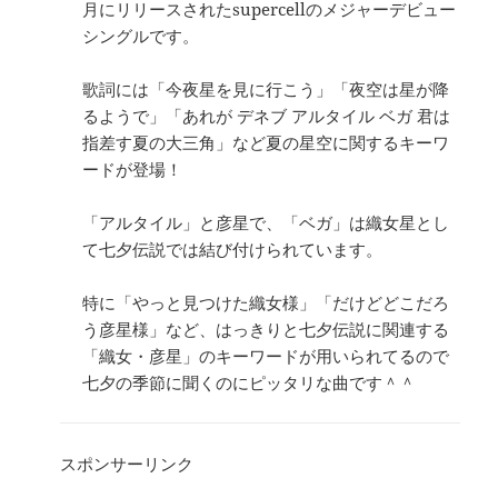
月にリリースされたsupercellのメジャーデビュー
シングルです。
歌詞には「今夜星を見に行こう」「夜空は星が降
るようで」「あれが デネブ アルタイル ベガ 君は
指差す夏の大三角」など夏の星空に関するキーワ
ードが登場！
「アルタイル」と彦星で、「ベガ」は織女星とし
て七夕伝説では結び付けられています。
特に「やっと見つけた織女様」「だけどどこだろ
う彦星様」など、はっきりと七夕伝説に関連する
「織女・彦星」のキーワードが用いられてるので
七夕の季節に聞くのにピッタリな曲です＾＾
スポンサーリンク