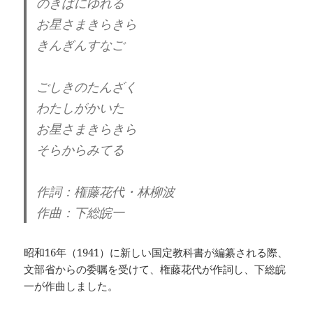
のきばにゆれる
お星さまきらきら
きんぎんすなご
ごしきのたんざく
わたしがかいた
お星さまきらきら
そらからみてる
作詞：権藤花代・林柳波
作曲：下総皖一
昭和16年（1941）に新しい国定教科書が編纂される際、
文部省からの委嘱を受けて、権藤花代が作詞し、下総皖
一が作曲しました。