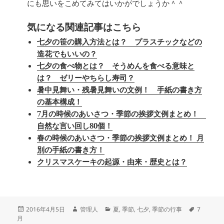
にも思いをこめてみてはいかがでしょうか＾＾
気になる関連記事はこちら
七夕の笹の購入方法とは？ プラスチックなどの
造花でもいいの？
七夕の食べ物とは？ そうめんを食べる意味と
は？ ゼリーやちらし寿司？
暑中見舞い・残暑見舞いの文例！ 手紙の書き方
の基本構成！
7月の時候のあいさつ・季節の挨拶文例まとめ！
自然な言い回し80個！
春の時候のあいさつ・季節の挨拶文例まとめ！ 月
別の手紙の書き方！
クリスマスケーキの起源・由来・歴史とは？
投
作
カ
タ
2016年4月5日
管理人
夏
,
季節
,
七夕
,
季節の行事
7
稿
成
テ
グ
月