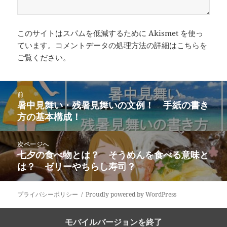
このサイトはスパムを低減するために Akismet を使っ
ています。
コメントデータの処理方法の詳細はこちらを
ご覧ください
。
投
前
稿
暑中見舞い・残暑見舞いの文例！ 手紙の書き
前
ナ
方の基本構成！
の
ビ
投
ゲ
稿:
次ページへ
ー
七夕の食べ物とは？ そうめんを食べる意味と
次
シ
は？ ゼリーやちらし寿司？
の
ョ
投
ン
稿:
プライバシーポリシー
Proudly powered by WordPress
モバイルバージョンを終了